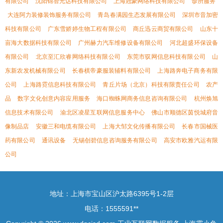
有限公司
沈阳锦智元达科技有限公司
上海冠豪网络科技有限公司
诊所服务
大连阿力装修装饰服务有限公司
青岛春满园生态发展有限公司
深圳市音加密
科技有限公司
广东雪娇婷生物工程有限公司
商丘迅云商贸有限公司
山东十
亩海大数据科技有限公司
广州赫力汽车维修设备有限公司
河北超盛环保设备
有限公司
北京至汇欣睿网络科技有限公司
东莞市驭网信息科技有限公司
山
东新农发机械有限公司
长春棋帝豪服装辅料有限公司
上海路奔电子商务有限
公司
上海路霓信息科技有限公司
青丘片场（北京）科技有限责任公司
农产
品
数字文化创意内容应用服务
海口蜘蛛网商务信息咨询有限公司
杭州焕旭
信息技术有限公司
渝北区凌星互联网信息服务中心
佛山市顺德区茵悦城府音
像制品店
安徽三和电缆有限公司
上海大邹文化传播有限公司
长春市国械医
药有限公司
通讯设备
无锡创碧信息咨询服务有限公司
高安市欧雅汽运有限
公司
地址：上海市宝山区沪太路6395号1-2层
电话：1555591**