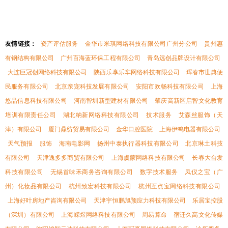
友情链接：
资产评估服务
金华市米琪网络科技有限公司广州分公司
贵州惠
有钢结构有限公司
广州百海蓝环保工程有限公司
青岛远创品牌设计有限公司
大连巨冠创网络科技有限公司
陕西乐享乐车网络科技有限公司
珲春市世典便
民服务有限公司
北京亲宠科技发展有限公司
安阳市欢畅科技有限公司
上海
悠品信息科技有限公司
河南智圳新型建材有限公司
肇庆高新区启智文化教育
培训有限责任公司
湖北纳新网络科技有限公司
技术服务
艾森丝服饰（天
津）有限公司
厦门鼎纺贸易有限公司
金华口腔医院
上海伊鸣电器有限公司
天气预报
服饰
海南电影网
扬州中泰执行器科技有限公司
北京琳土科技
有限公司
天津逸多多商贸有限公司
上海虞蒙网络科技有限公司
长春大台发
科技有限公司
无锡首味禾商务咨询有限公司
数字技术服务
凤仪之宝（广
州）化妆品有限公司
杭州致宏科技有限公司
杭州互点宝网络科技有限公司
上海好叶房地产咨询有限公司
天津宇恒鹏旭预应力科技有限公司
乐居宝控股
（深圳）有限公司
上海嵘煜网络科技有限公司
周易算命
宿迁久高文化传媒